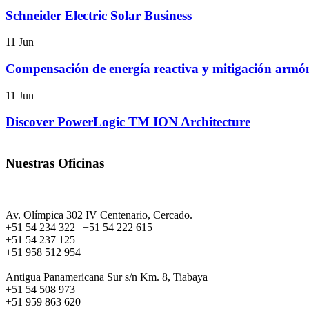
Schneider Electric Solar Business
11 Jun
Compensación de energía reactiva y mitigación armóni
11 Jun
Discover PowerLogic TM ION Architecture
Nuestras Oficinas
AREQUIPA
Oficinas y Ventas:
Av. Olímpica 302 IV Centenario, Cercado.
+51 54 234 322 | +51 54 222 615
+51 54 237 125
+51 958 512 954
Taller e Ingeniería:
Antigua Panamericana Sur s/n Km. 8, Tiabaya
+51 54 508 973
+51 959 863 620